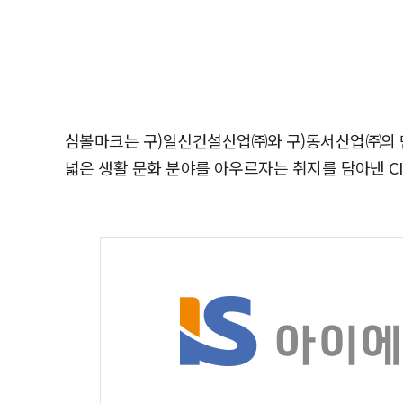
심볼마크는 구)일신건설산업㈜와 구)동서산업㈜의 만남에
넓은 생활 문화 분야를 아우르자는 취지를 담아낸 C