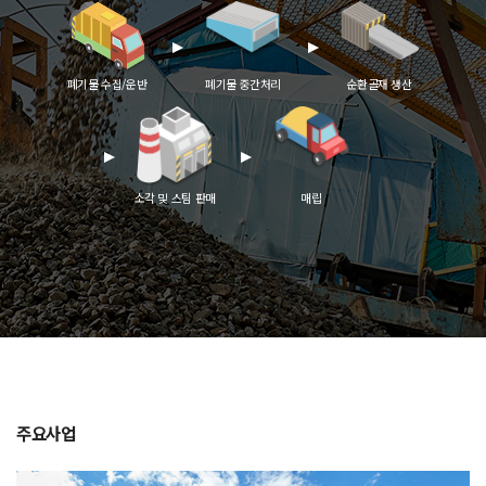
폐기물 수집/운반
폐기물 중간처리
순환골재 생산
소각 및 스팀 판매
매립
주요사업