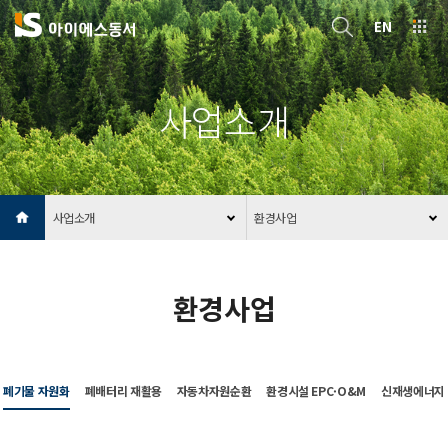
EN
사업소개
사업소개
환경사업
환경사업
폐기물 자원화
폐배터리 재활용
자동차자원순환
환경시설 EPC·O&M
신재생에너지